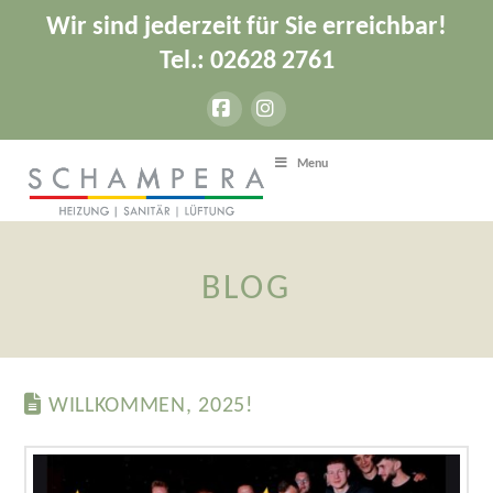
Wir sind jederzeit für Sie erreichbar!
Tel.: 02628 2761
Facebook
Instagram
Menu
BLOG
WILLKOMMEN, 2025!