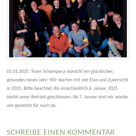
01.01.2025. Team Schampera wünscht ein glückliches,
gesundes neues Jahr! Wir starten mit viel Elan und Zuversicht
in 2025. Bitte beachtet: Bis einschließlich 6. Januar 2025
bleibt unser Betrieb geschlossen. Ab 7. Januar sind wir wieder
wie gewohnt für euch da.
SCHREIBE EINEN KOMMENTAR