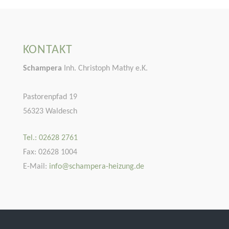
KONTAKT
Schampera
Inh. Christoph Mathy e.K.
Pastorenpfad 19
56323 Waldesch
Tel.: 02628 2761
Fax: 02628 1004
E-Mail:
info@schampera-heizung.de