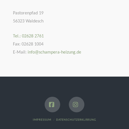
Pastorenpfad 19
56323 Waldesch
Tel.: 02628 2761
Fax: 02628 1004
E-Mail:
info@schampera-heizung.de
Facebook
Instagram
IMPRESSUM
DATENSCHUTZERKLÄRUNG